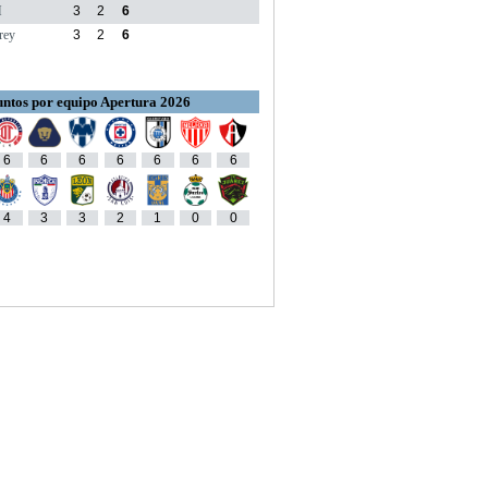
M
3
2
6
rey
3
2
6
ntos por equipo Apertura 2026
6
6
6
6
6
6
6
4
3
3
2
1
0
0