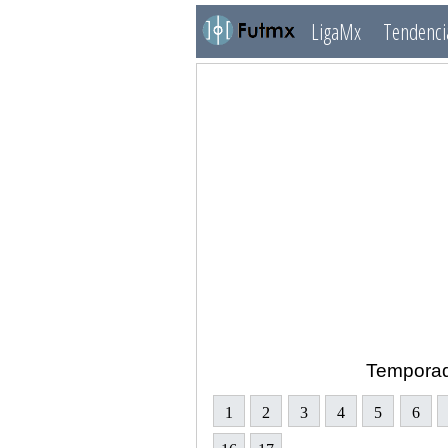
LigaMx
Tendenci
Tempora
1
2
3
4
5
6