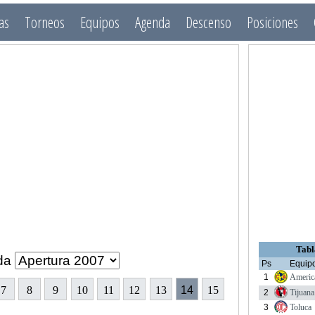
as
Torneos
Equipos
Agenda
Descenso
Posiciones
Tabl
da
Ps
Equip
1
Americ
7
8
9
10
11
12
13
14
15
2
Tijuana
3
Toluca