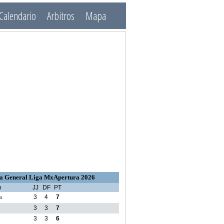
Calendario
Arbitros
Mapa
a General Liga MxApertura 2026
o
JJ
DF
PT
a
3
4
7
3
3
7
3
3
6