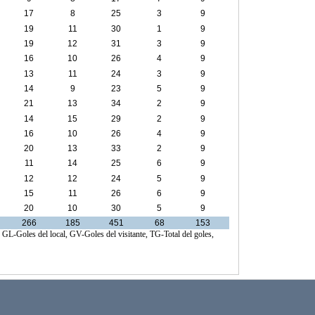
17
8
25
3
9
19
11
30
1
9
19
12
31
3
9
16
10
26
4
9
13
11
24
3
9
14
9
23
5
9
21
13
34
2
9
14
15
29
2
9
16
10
26
4
9
20
13
33
2
9
11
14
25
6
9
12
12
24
5
9
15
11
26
6
9
20
10
30
5
9
266
185
451
68
153
, GL-Goles del local, GV-Goles del visitante, TG-Total del goles,