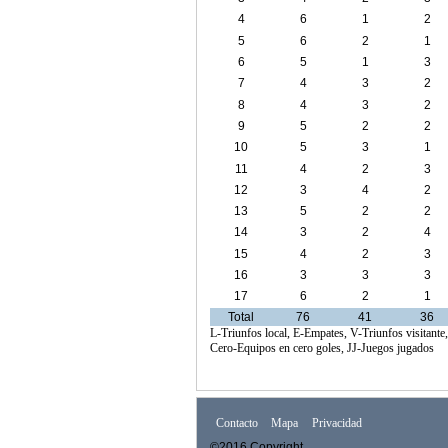
4
6
1
2
5
6
2
1
6
5
1
3
7
4
3
2
8
4
3
2
9
5
2
2
10
5
3
1
11
4
2
3
12
3
4
2
13
5
2
2
14
3
2
4
15
4
2
3
16
3
3
3
17
6
2
1
Total
76
41
36
L-Triunfos local, E-Empates, V-Triunfos visitante
Cero-Equipos en cero goles, JJ-Juegos jugados
Contacto
Mapa
Privacidad
©2016 Copyright