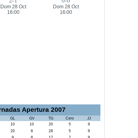
2-1
0-0
Dom 28 Oct
Dom 28 Oct
16:00
16:00
nadas Apertura 2007
GL
GV
TG
Cero
JJ
10
10
20
5
9
20
8
28
5
9
9
8
17
7
9